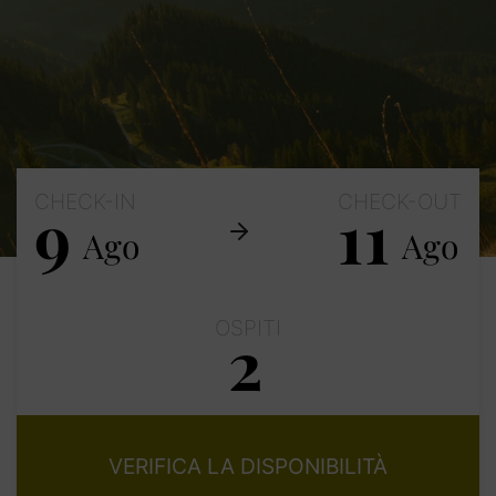
CHECK-IN
CHECK-OUT
9
11
Ago
Ago
OSPITI
2
Adulti