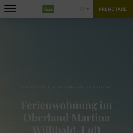
IT
PRENOTARE
FERIENWOHNUNG IM OBERLAND MARTINA WILLIBALD
Ferienwohnung im
Oberland Martina
Willibald-Luft