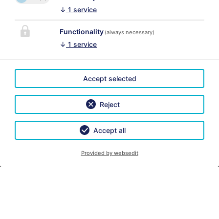
Guardate anche le nostre foto con cui vorremmo
↓
1
service
convincerVi.
Functionality
(always necessary)
Il nostro consiglio:
↓
1
service
Fate una domanda non-vincolante in un modo
semplice e ricevete una offerta adatta tra pochi minuti
- o prenotate già online.
Accept selected
Non vediamo fare la Vs. conoscenza e siamo a Vs.
Reject
posizione per ogni domanda!
Accept all
A presto!
Provided by websedit
CONTATTO
Ferienwohnung im Oberland Martina Willibald-Luft