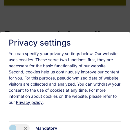
Bambini
Benvenuti da noi!
Privacy settings
Nella nostra casa Vi garantiamo delle vacanze
You can specify your privacy settings below.
Our website
specialissime!
uses cookies. These serve two functions: first, they are
Fate il Vostro viaggio di esplorazione sul nostro sito
necessary for the basic functionality of our website.
internet e fate conoescenza con tutti i nostri
Second, cookies help us continuously improve our content
vantaggi.
for you. For this purpose, pseudonymized data of website
visitors are collected and analyzed. You can withdraw your
Tutte le nostre stanze offrono un conforto di qualità
consent to the use of cookies at any time. For more
information about cookies on the website, please refer to
combinato con un servizio cordiale que Vi affascinerà
our
Privacy policy
.
ogni giorno. La casa si trova in un luogo ideale e
calma - allora perfettamente per poter godere il
soggiorno e dimenticare la vita quotidiana.
Mandatory